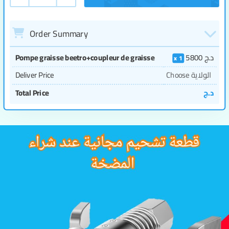
Order Summary
Pompe graisse beetro+coupleur de graisse
5800
د.ج
1
Deliver Price
Choose الولاية
Total Price
د.ج