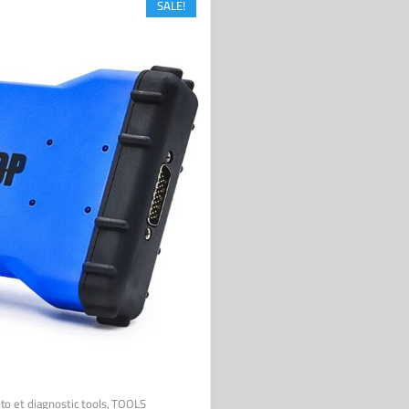
SALE!
to et diagnostic tools
,
TOOLS