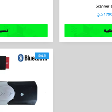
Scanner a
د.ج
179
لبية
تسجيل
SALE!