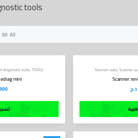
nostic tools
50
All
t diagnostic tools
,
TOOLS
Scanner auto
,
Scanner au
 ediag mini
Scanner reno
900
د.ج
لبية
تسجيل