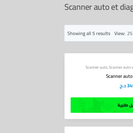
Scanner auto et diag
Sorted
Showing all 5 results
View:
25
by
latest
Scanner auto
,
Scanner auto e
Scanner auto
د.ج
34
 طلبية