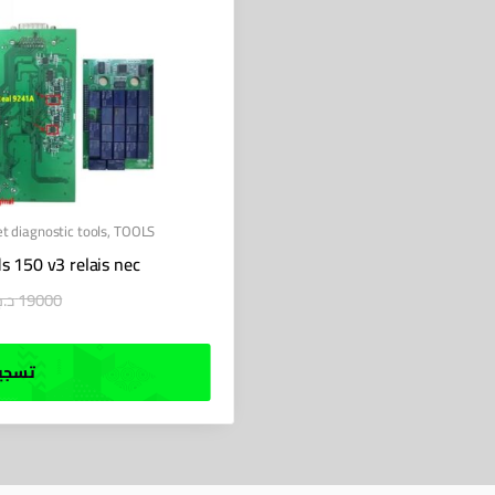
t diagnostic tools
,
TOOLS
s 150 v3 relais nec
د.ج
19000
تسجيل