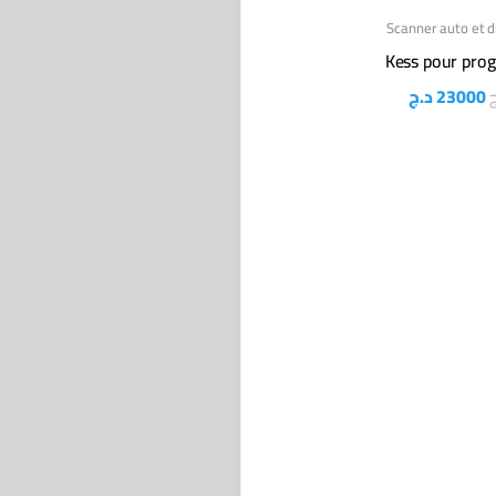
Scanner auto et d
Kess pour pro
د.ج
23000