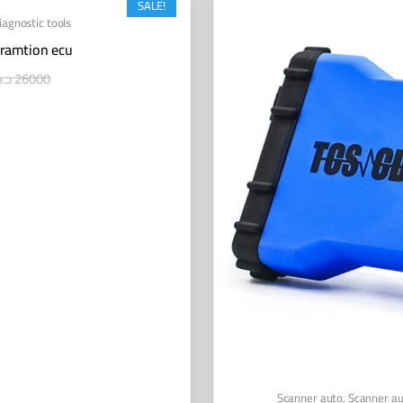
SALE!
iagnostic tools
gramtion ecu
د.ج
26000
Scanner auto
,
Scanner au