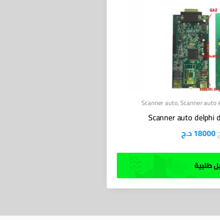
Scanner auto
,
Scanner auto e
Scanner auto delphi d
د.ج
18000
 طلبية