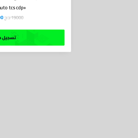
uto tcs cdp+
00
د.ج
19000
تسجيل ط