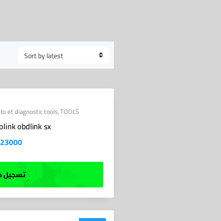
to et diagnostic tools
,
TOOLS
link obdlink sx
23000
تسجيل ط