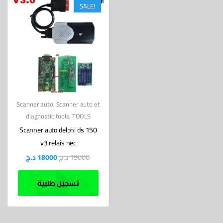
SALE!
Scanner auto
,
Scanner auto et
diagnostic tools
,
TOOLS
Scanner auto delphi ds 150
v3 relais nec
د.ج
19000
د.ج
18000
تسجيل طلبية