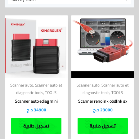
latest
Scanner auto
,
Scanner auto et
Scanner auto
,
Scanner auto et
diagnostic tools
,
TOOLS
diagnostic tools
,
TOOLS
Scanner auto ediag mini
Scanner renolink obdlink sx
د.ج
34900
د.ج
23000
تسجيل طلبية
تسجيل طلبية