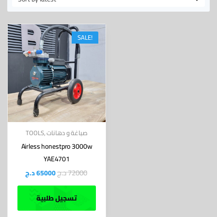
SALE!
صباغة و دهانات
,
TOOLS
Airless honestpro 3000w
YAE4701
72000
د.ج
65000
د.ج
تسجيل طلبية