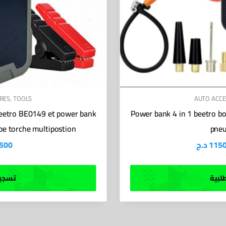
RES
,
TOOLS
AUTO ACCE
 beetro BE0149 et power bank
Power bank 4 in 1 beetro bo
pe torche multipostion
pne
500
د.ج
115
لبية
تسجيل