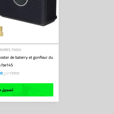
SOIRES
,
TOOLS
oster de baterry et gonfleur du
u/be145
00
د.ج
13900
تسجيل ط