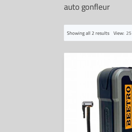
auto gonfleur
Sorted
Showing all 2 results
View:
25
by
latest