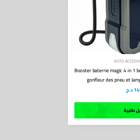
AUTO ACCESOI
Booster baterrie magic 4 in 1
gonfleur des pneu et lam
د.ج
14
 طلبية