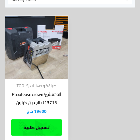
صباغة و دهانات
,
TOOLS
Raboteuse crown/آلة تقشير
الجدران كراون ct13715
19400
د.ج
تسجيل طلبية