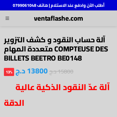
أطلب الآن وادفع عند الاستلام | هاتف 0799061048
ventaflashe.com
MENU
ch
آلة حساب النقود و كشف التزوير
متعددة المهام COMPTEUSE DES
BILLETS BEETRO BE0148
13800
د.ج
15800
د.ج
13%
آلة عدّ النقود الذكية عالية
الدقة