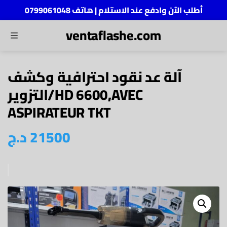
أطلب الآن وادفع عند الاستلام | هاتف 0799061048
ventaflashe.com
MENU
ch
آلة عد نقود احترافية وكشف
التزوير/HD 6600,AVEC
ASPIRATEUR TKT
د.ج
21500