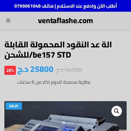
أطلب الآن وادفع عند الاستلام | هاتف 0799061048
ventaflashe.com
MENU
ch
الة عد النقود المحمولة القابلة
للشحن/be157 STD
د.ج
25800
د.ج
34500
25%
بطارية مدمجة لتدوم اكتر من 6 ساعات
SALE!