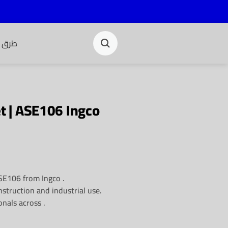
طرق ا
et | ASE106 Ingco
ASE106 from Ingco .
struction and industrial use.
onals across .