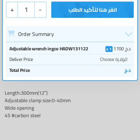
+
1
-
Order Summary
Adjustable wrench ingco HADW131122
1700
د.ج
1
Deliver Price
Choose الولاية
Total Price
د.ج
Length:300mm(12″)
Adjustable clamp size:0-40mm
Wide opening
45 #carbon steel