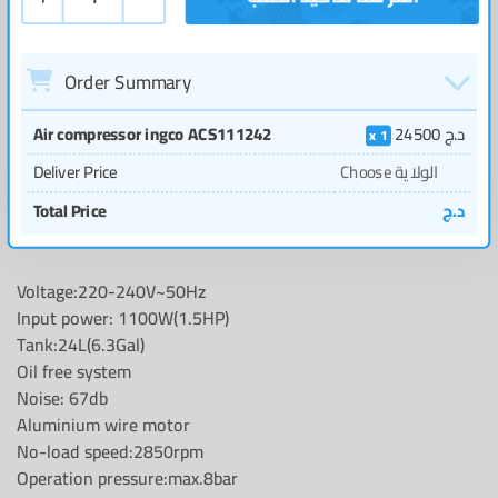
Order Summary
Air compressor ingco ACS111242
24500
د.ج
1
Deliver Price
Choose الولاية
Total Price
د.ج
Voltage:220-240V~50Hz
Input power: 1100W(1.5HP)
Tank:24L(6.3Gal)
Oil free system
Noise: 67db
Aluminium wire motor
No-load speed:2850rpm
Operation pressure:max.8bar