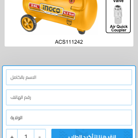
+
1
-