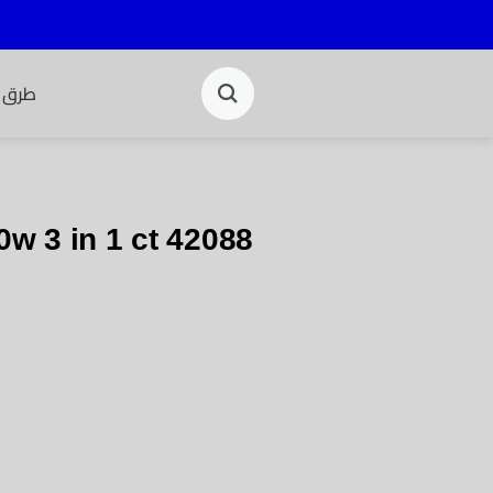
طرق ا
w 3 in 1 ct 42088