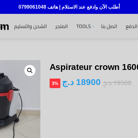
أطلب الآن وادفع عند الاستلام | هاتف 0799061048
om
الر
الشحن والتسليم
المتجر
TOOLS
اتصل بنا
لدفع
Aspirateur crown 1600
د.ج
19500
د.ج
18900
3%