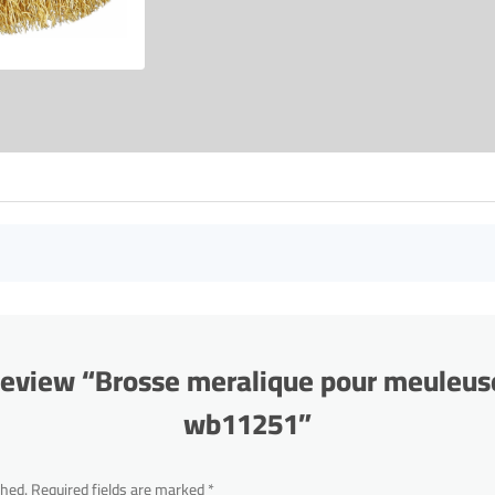
o review “Brosse meralique pour meule
wb11251”
shed.
Required fields are marked
*