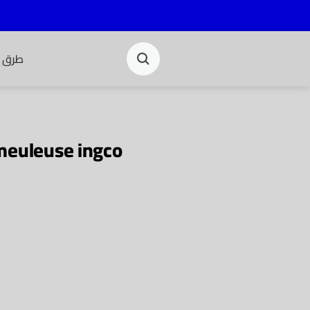
طرق ا
meuleuse ingco