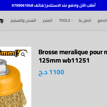
أطلب الآن وادفع عند الاستلام | هاتف 0799061048
m
الر
الشحن والتسليم
المتجر
TOOLS
اتصل بنا
لدفع
Brosse meralique pour 
125mm wb11251
د.ج
1100