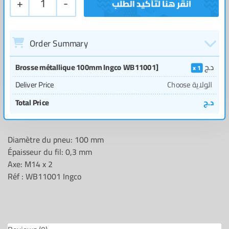
+
1
-
Order Summary
Brosse métallique 100mm Ingco WB11001]
د.ج
1
Deliver Price
Choose الولاية
Total Price
د.ج
Diamètre du pneu: 100 mm
Épaisseur du fil: 0,3 mm
Axe: M14 x 2
Réf : WB11001 Ingco