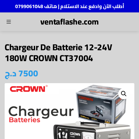
أطلب الآن وادفع عند الاستلام | هاتف 0799061048
ventaflashe.com
MENU
ch
Chargeur De Batterie 12-24V
180W CROWN CT37004
7500
د.ج