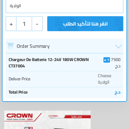
+
1
-
Order Summary
Chargeur De Batterie 12-24V 180W CROWN
7500
1
د.ج
CT37004
Choose
Deliver Price
الولاية
د.ج
Total Price