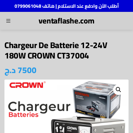
أطلب الآن وادفع عند الاستلام | هاتف 0799061048
ventaflashe.com
MENU
ch
Chargeur De Batterie 12-24V
180W CROWN CT37004
7500
د.ج