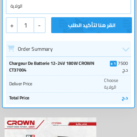
+
1
-
Order Summary
Chargeur De Batterie 12-24V 180W CROWN
7500
1
د.ج
CT37004
Choose
Deliver Price
الولاية
د.ج
Total Price