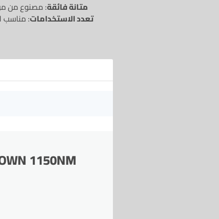
متانة فائقة
: مصنوع من مو
تعدد الاستخدامات
: مناسب ل
 CROWN 1150NM