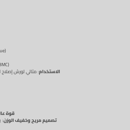
: مفتاح
: يأتي داخل ح
الاستخدام
: مثالي لورش إصلاح ا
قوة عال
تصميم مريح وخفيف الوزن
: 