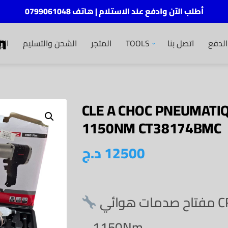
أطلب الآن وادفع عند الاستلام | هاتف 0799061048
m
لدفع
اتصل بنا
TOOLS
المتجر
الشحن والتسليم
الر
CLE A CHOC PNEUMATI
1150NM CT38174BMC
12500
د.ج
مفتاح صدمات هوائي CROWN CT38174BMC
– 1150Nm