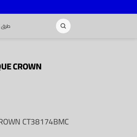
طرق ا
QUE CROWN