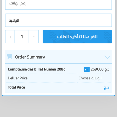
+
1
-
Order Summary
Compteuse des billet Numen 208c
269000
د.ج
1
Deliver Price
Choose الولاية
Total Price
د.ج