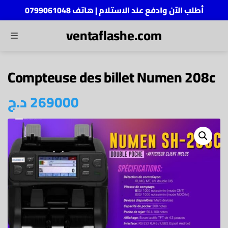
أطلب الآن وادفع عند الاستلام | هاتف 0799061048
ventaflashe.com
MENU
ch
Compteuse des billet Numen 208c
د.ج
269000