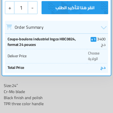
+
1
-
Order Summary
Coupe-boulons industriel Ingco HBC0824,
3400
1
format 24 pouces
د.ج
Choose
Deliver Price
الولاية
Total Price
د.ج
Size:24″
Cr-Mo blade
Black finish and polish
TPR three color handle