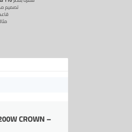
شفرة بقطر
110 مم
تصميم مد
قاعد
مثا
 1200W CROWN –