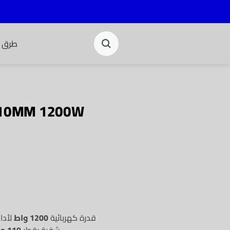
طرق ا
110MM 1200W
قدرة كهربائية
1200 واط
لأدا