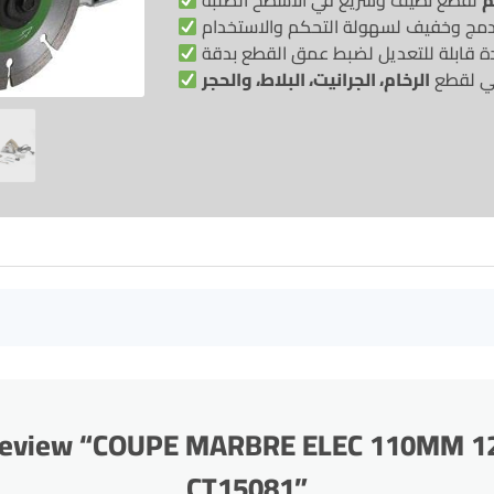
لقطع نظيف وسريع في الأسطح الصلبة
مج وخفيف لسهولة التحكم والاستخدام
ة قابلة للتعديل لضبط عمق القطع بدقة
لي لقطع
الرخام، الجرانيت، البلاط، والحجر
to review “COUPE MARBRE ELEC 110MM
CT15081”