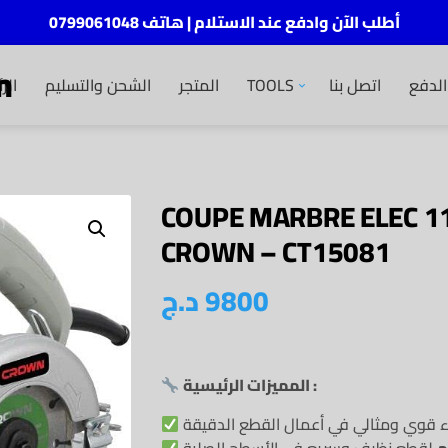
أطلب الآن وادفع عند الاستلام | هاتف 0799061048
m
لدفع
اتصل بنا
TOOLS
المتجر
الشحن والتسليم
الر
COUPE MARBRE ELEC 
CROWN – CT15081
9800
د.ج
المميزات الرئيسية :
ء قوي ومثالي في أعمال القطع الدقيقة