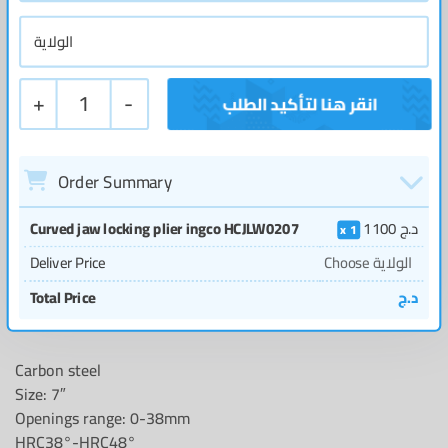
+
1
-
Order Summary
Curved jaw locking plier ingco HCJLW0207
1100
د.ج
1
Deliver Price
Choose الولاية
Total Price
د.ج
Carbon steel
Size: 7″
Openings range: 0-38mm
HRC38°-HRC48°