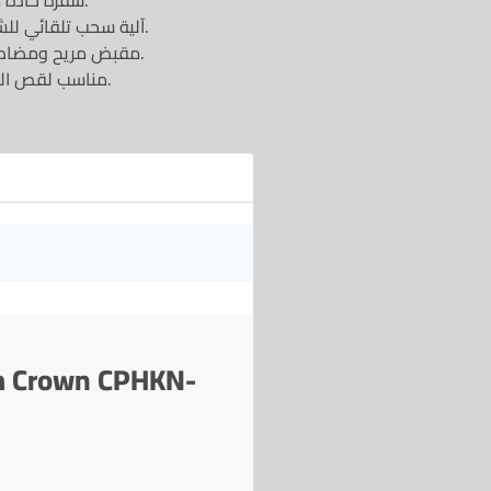
شفرة حادة من فولاذ متين توفر دقة عالية في القص.
آلية سحب تلقائي للشفرة تمنع الحوادث وتحافظ على السلامة.
مقبض مريح ومضاد للانزلاق لتسهيل التحكم أثناء الاستعمال.
مناسب لقص الورق، الكرتون، البلاستيك والمواد الخفيفة.
Mm Crown CPHKN-