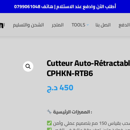
أطلب الآن وادفع عند الاستلام | هاتف 0799061048
m
لدفع
اتصل بنا
TOOLS
المتجر
الشحن والتسليم
الر
Cutteur Auto-Rétracta
CPHKN-RTB6
450
د.ج
المميزات الرئيسية :