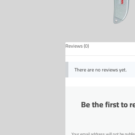
Reviews (0)
There are no reviews yet.
Be the first t
Your email address will not be publi