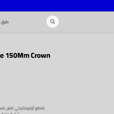
طرق ا
ble 150Mm Crown
قاطع أوتوماتيكي قابل للسحب بقياس 150 مم بتصميم عملي وآمن.