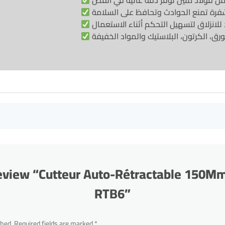
o review “Cutteur Auto-Rétractable 150
RTB6”
shed.
Required fields are marked
*