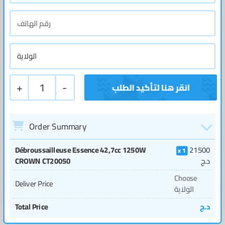
+
1
-
Order Summary
Débroussailleuse Essence 42,7cc 1250W
21500
1
د.ج
CROWN CT20050
Choose
Deliver Price
الولاية
د.ج
Total Price