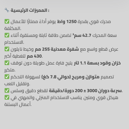
المميزات الرئيسية :
محرك قوي بقدرة
1250 واط
يوفر أداءً ممتازًا للأعمال
المكثفة.
سعة المحرك
42.7 سم³
تضمن طاقة ثابتة ومستقرة أثناء
الاستخدام.
عرض قطع واسع مع
شفرة معدنية 255 مم
وخيط نايلون
لتغطية أكبر.
430 مم
خزان وقود بسعة 1.1 لتر
يتيح فترة عمل طويلة دون توقف
متكرر.
تصميم
متوازن ومريح (حوالي 7.8 كغ)
لسهولة التحكم
وتقليل التعب.
لقطع دقيق وسلس.
سرعة دوران 3000 ± 200 دورة/دقيقة
هيكل قوي ومتين يناسب الاستخدام المنزلي والمهني في
أعمال البستنة.