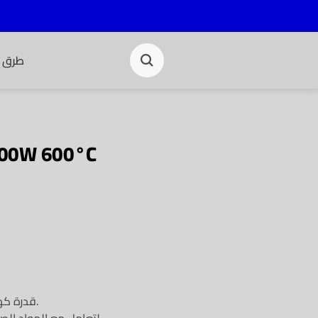
طرق ا
000W 600°C
قدرة كهربائية عالية 2000 واط لأداء قوي وفعّال.