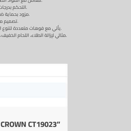
يصل إلى درجة حرارة تصل إلى 600 °C لتعامل مع المواد الصعبة.
التحكم بدرجات الحرارة المتعددة لتلبية احتياجات مختلفة.
مزود بحماية ضد السخونة الزائدة لضمان أمان الاستخدام.
تصميم مريح مع مقبض جيد يمنح راحة أثناء العمل.
يأتي مع فوهات متعددة لتنوع الاستخدامات (تسخين مركز أو توزيع واسع).
مثالي لإزالة الطلاء، اللحام الخفيف، التليين والتجفيف حتى في المهام الثقيلة.
°C CROWN CT19023”