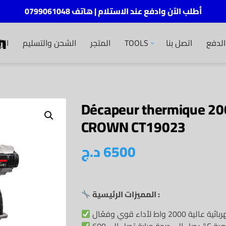
أطلب الآن وادفع عند الاستلام | هاتف 0799061048
m
لدفع
اتصل بنا
TOOLS
المتجر
الشحن والتسليم
الر
Décapeur thermique 2
CROWN CT19023
6500
د.ج
المميزات الرئيسية :