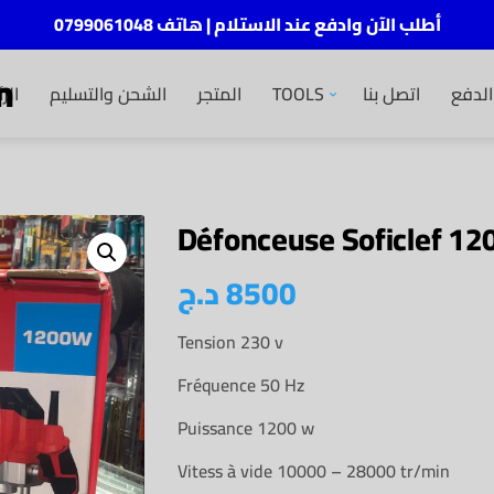
أطلب الآن وادفع عند الاستلام | هاتف 0799061048
m
الر
الشحن والتسليم
المتجر
TOOLS
اتصل بنا
لدفع
Défonceuse Soficlef 1
د.ج
8500
Tension 230 v
Fréquence 50 Hz
Puissance 1200 w
Vitess à vide 10000 – 28000 tr/min