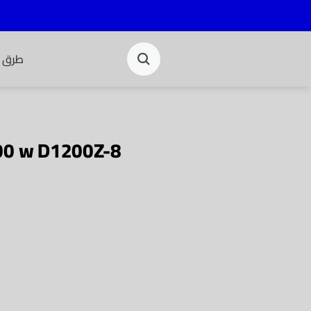
طرق ا
200 w D1200Z-8