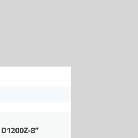
w D1200Z-8”