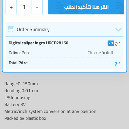
+
1
-
Order Summary
Digital caliper ingco HDCD28150
د.ج
1
Deliver Price
Choose الولاية
Total Price
د.ج
Range:0-150mm
Reading:0.01mm
IP54 housing
Battery 3V
Metric/inch system conversion at any position
Packed by plastic box