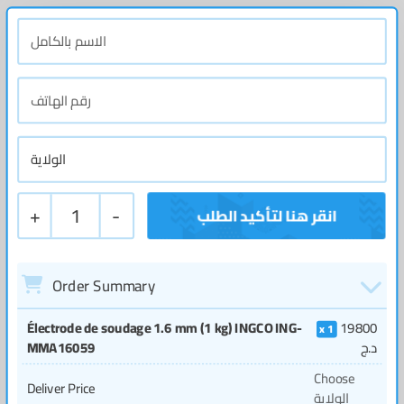
+
1
-
Order Summary
Électrode de soudage 1.6 mm (1 kg) INGCO ING-
19800
1
MMA16059
د.ج
Choose
Deliver Price
الولاية