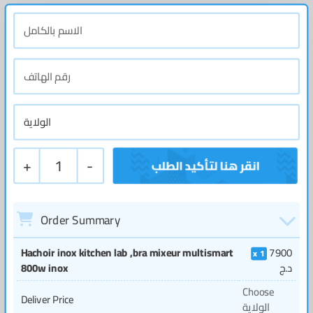
+
1
-
Order Summary
Hachoir inox kitchen lab ,bra mixeur multismart
7900
1
د.ج
800w inox
Choose
Deliver Price
الولاية