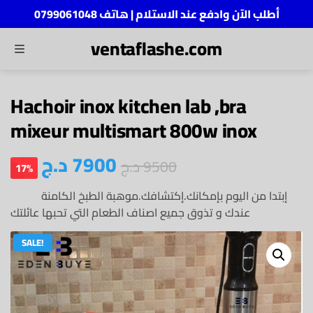
أطلب الآن وادفع عند الاستلام | هاتف 0799061048
ventaflashe.com
MENU
ch
Hachoir inox kitchen lab ,bra
mixeur multismart 800w inox
7900
د.ج
9500
د.ج
17%
إبتدا من اليوم بإمكانك.إكتشافك.موهبة الطبخ الكامنة
عندك و تذوق جميع اصناف الطعام التي تحبها عائلتك
SALE!