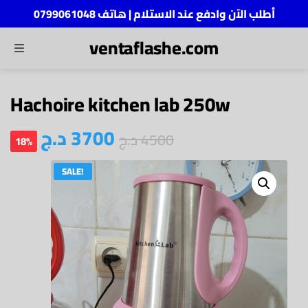
أطلب الآن وادفع عند الاستلام | هاتف 0799061048
ventaflashe.com
MENU
ch
Hachoire kitchen lab 250w
د.ج
3700
د.ج
4500
18%
SALE!