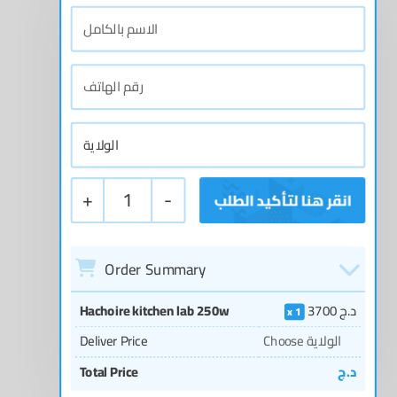
+
1
-
Order Summary
Hachoire kitchen lab 250w
3700
د.ج
1
Deliver Price
Choose الولاية
Total Price
د.ج