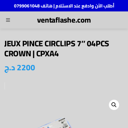
أطلب الآن وادفع عند الاستلام | هاتف 0799061048
ventaflashe.com
MENU
ch
JEUX PINCE CIRCLIPS 7″ 04PCS
CROWN | CPXA4
2200
د.ج