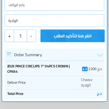
+
1
-
Order Summary
JEUX PINCE CIRCLIPS 7" 04PCS CROWN |
د.ج
2200
1
CPXA4
Choose
Deliver Price
الولاية
د.ج
Total Price