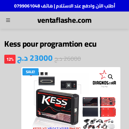
أطلب الآن وادفع عند الاستلام | هاتف 0799061048
ventaflashe.com
MENU
ch
Kess pour programtion ecu
د.ج
23000
د.ج
26000
12%
SALE!