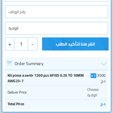
+
1
-
Order Summary
Kit pince a sertir 1200 pcs AFIXS 0.25 TO 10MM
3500
1
AWG23-7
د.ج
Choose
Deliver Price
الولاية
Total Price
د.ج