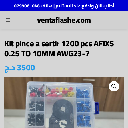
أطلب الآن وادفع عند الاستلام | هاتف 0799061048
ventaflashe.com
MENU
ch
Kit pince a sertir 1200 pcs AFIXS
0.25 TO 10MM AWG23-7
د.ج
3500