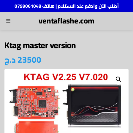
أطلب الآن وادفع عند الاستلام | هاتف 0799061048
ventaflashe.com
MENU
ch
Ktag master version
د.ج
23500