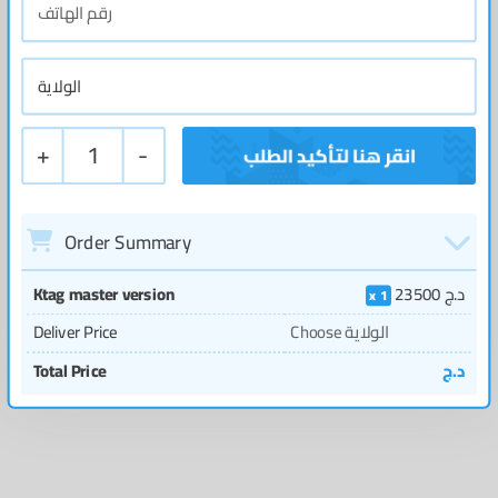
+
1
-
Order Summary
Ktag master version
23500
د.ج
1
Deliver Price
Choose الولاية
Total Price
د.ج