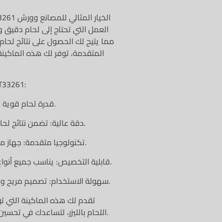
مما يتيح لك الحصول على نتائج لحا
المتقدمة، توفر لك هذه الماكينة 
مميزات ماكينة ل
قوة 2000W: قدرة لحام قوية لتلبية احتياجات العمل الصناعية.
دقة عالية: تضمن نتائج لحام دقيقة ومتقنة بدون أي تشوهات أو فوارغ.
تكنولوجيا متقدمة: جهاز مزود بتقنيات حديثة تضمن عمل سلس ومثالي.
قابلية التخصيص: يناسب جميع أنواع المعادن والمواد التي تحتاج إلى لحام دقيق.
سهولة الاستخدام: تصميم مريح ومناسب للاستخدام في بيئات العمل المتعددة.
اللحام بالليزر، لتساعدك في تحسين إنتاجك وزيادة كفاءتك في الأعمال الصناعية.