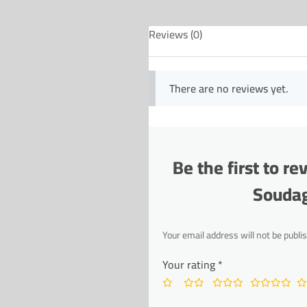
Reviews (0)
There are no reviews yet.
Be the first to 
Soudage
Your email address will not be publi
Your rating
*