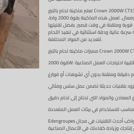
تعتبر ماكينة لحام بالليزر Crown 2000W CT33261 الخيار المثالي للمصانع وورش
العمل التي تحتاج إلى لحام دقيق وفعال. تعمل هذه الماكينة بقوة 2000 واط،
م قوية ومتقنة في وقت قصير. بفضل تقنيتها
سرعة عالية ودقة استثنائية في تنفيذ اللحام
للعديد من المواد المختلفة.
حام بالليزر Crown 2000W CT33261:
Edengroupes تقدم لك هذه الماكينة التي تواكب أحدث التقنيات في مجال