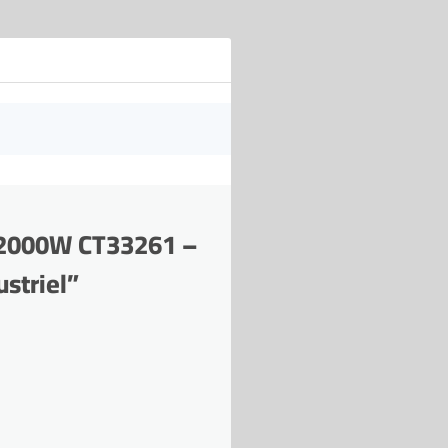
n 2000W CT33261 –
ustriel”