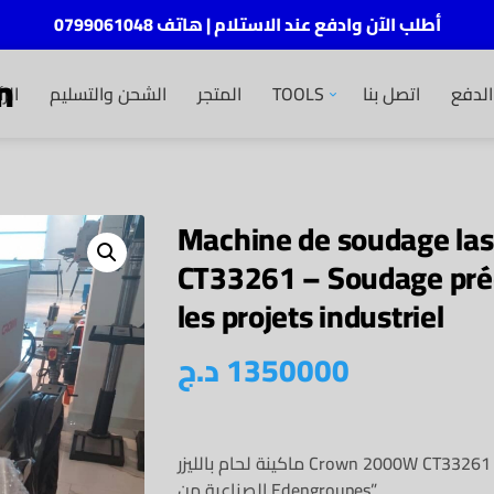
أطلب الآن وادفع عند الاستلام | هاتف 0799061048
m
لدفع
اتصل بنا
TOOLS
المتجر
الشحن والتسليم
الر
Machine de soudage la
CT33261 – Soudage préci
les projets industriel
1350000
د.ج
ماكينة لحام بالليزر Crown 2000W CT33261 – لحام دقيق وفعال للمشاريع
الصناعية من Edengroupes”