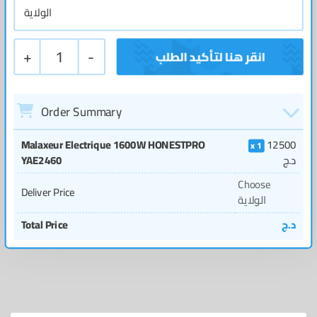
+
1
-
Order Summary
Malaxeur Electrique 1600W HONESTPRO
12500
1
YAE2460
د.ج
Choose
Deliver Price
الولاية
Total Price
د.ج