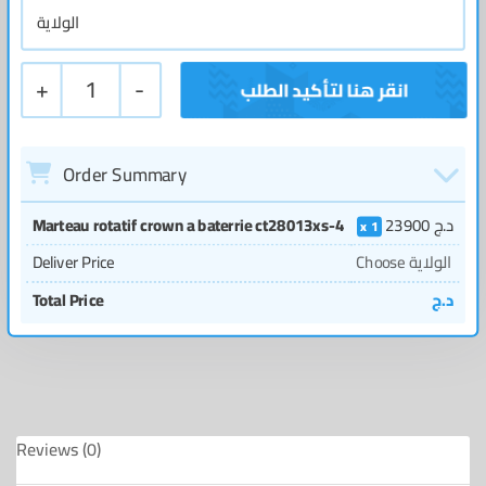
+
1
-
Order Summary
Marteau rotatif crown a baterrie ct28013xs-4
23900
د.ج
1
Deliver Price
Choose الولاية
Total Price
د.ج
Reviews (0)