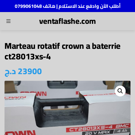
أطلب الآن وادفع عند الاستلام | هاتف 0799061048
ventaflashe.com
MENU
ch
Marteau rotatif crown a baterrie
ct28013xs-4
د.ج
23900