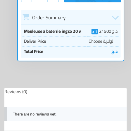
Order Summary
Meuleuse a baterrie ingco 20 v
21500
د.ج
1
Deliver Price
Choose الولاية
Total Price
د.ج
Reviews (0)
There are no reviews yet.