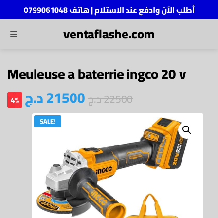
أطلب الآن وادفع عند الاستلام | هاتف 0799061048
ventaflashe.com
MENU
ch
Meuleuse a baterrie ingco 20 v
د.ج
21500
د.ج
22500
4%
SALE!