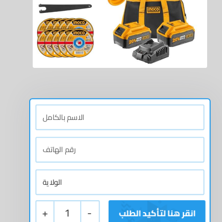
+
1
-