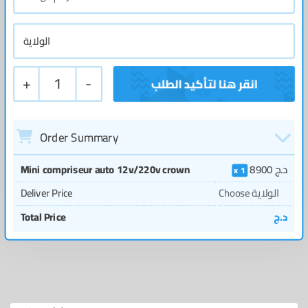
+
1
-
Order Summary
Mini compriseur auto 12v/220v crown
8900
د.ج
1
Deliver Price
Choose الولاية
Total Price
د.ج