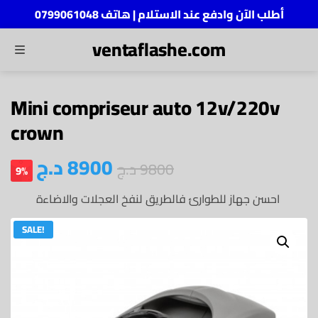
أطلب الآن وادفع عند الاستلام | هاتف 0799061048
ventaflashe.com
MENU
ch
Mini compriseur auto 12v/220v
crown
د.ج
8900
د.ج
9800
9%
احسن جهاز للطوارئ فالطريق لنفخ العجلات والاضاءة
SALE!