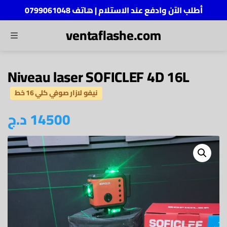
أطلب الآن وادفع عند الاستلام | هاتف 0799061048
ventaflashe.com
MENU
ch
Niveau laser SOFICLEF 4D 16L
نيفو لازار صوفي كلي 16 خط
د.ج
14500