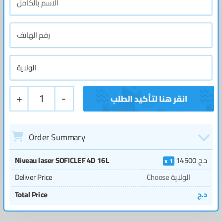
+
1
-
Order Summary
Niveau laser SOFICLEF 4D 16L
14500
د.ج
1
Deliver Price
Choose الولاية
Total Price
د.ج