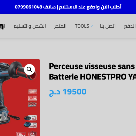
أطلب الآن وادفع عند الاستلام | هاتف 0799061048
m
الر
الشحن والتسليم
المتجر
TOOLS
اتصل بنا
لدفع
Perceuse visseuse sans 
Batterie HONESTPRO Y
د.ج
19500