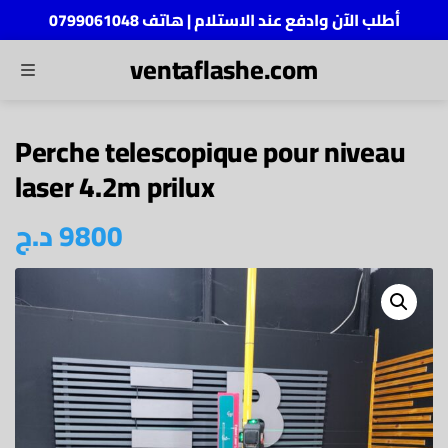
أطلب الآن وادفع عند الاستلام | هاتف 0799061048
ventaflashe.com
MENU
ch
Perche telescopique pour niveau
laser 4.2m prilux
د.ج
9800