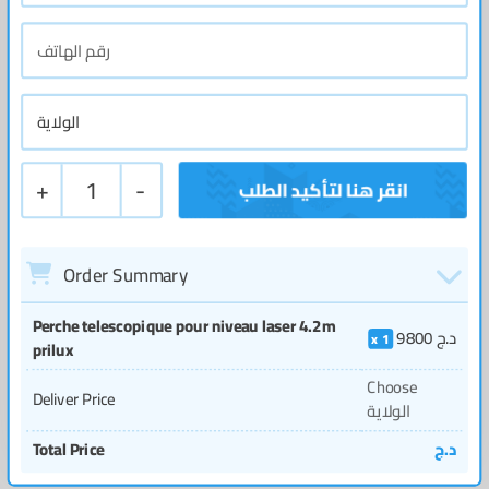
+
1
-
Order Summary
Perche telescopique pour niveau laser 4.2m
9800
د.ج
1
prilux
Choose
Deliver Price
الولاية
Total Price
د.ج