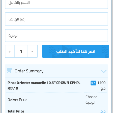
+
1
-
Order Summary
Pince à riveter manuelle 10.5" CROWN CPHPL-
1100
1
د.ج
RTA10
Choose
Deliver Price
الولاية
د.ج
Total Price