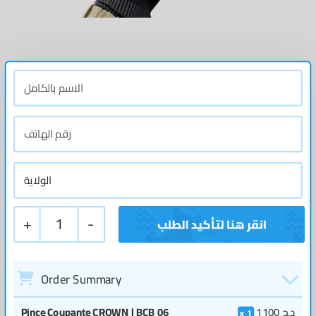
+
1
-
Order Summary
د.ج
1100
Pince Coupante CROWN | BCB 06
1