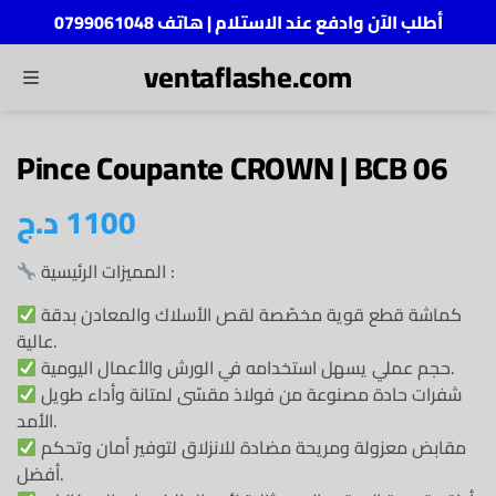
أطلب الآن وادفع عند الاستلام | هاتف 0799061048
ventaflashe.com
MENU
ch
Pince Coupante CROWN | BCB 06
1100
د.ج
المميزات الرئيسية :
كماشة قطع قوية مخصّصة لقص الأسلاك والمعادن بدقة
عالية.
حجم عملي يسهل استخدامه في الورش والأعمال اليومية.
شفرات حادة مصنوعة من فولاذ مقسّى لمتانة وأداء طويل
الأمد.
مقابض معزولة ومريحة مضادة للانزلاق لتوفير أمان وتحكم
أفضل.