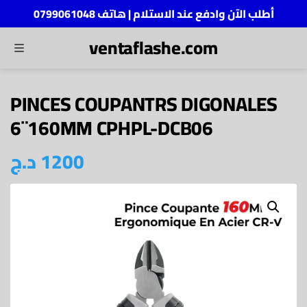
أطلب الآن وادفع عند الاستلام | هاتف 0799061048
ventaflashe.com
MENU
ch
PINCES COUPANTRS DIGONALES
6¨160MM CPHPL-DCB06
1200
د.ج