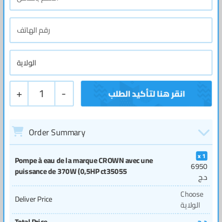
+
1
-
Order Summary
1
Pompe à eau de la marque CROWN avec une
6950
puissance de 370W (0,5HP ct35055
د.ج
Choose
Deliver Price
الولاية
Total Price
د.ج