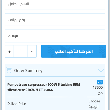
+
1
-
Order Summary
1
Pompe à eau surpresseur 900W 5 turbine 55M
18500
silencieuse CROWN CT35044
د.ج
Choose
Deliver Price
الولاية