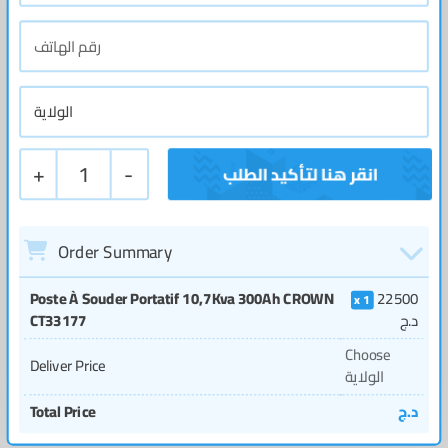
+
1
-
Order Summary
Poste À Souder Portatif 10,7Kva 300Ah CROWN
22500
1
د.ج
CT33177
Choose
Deliver Price
الولاية
د.ج
Total Price