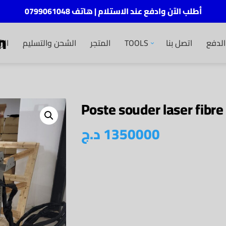
أطلب الآن وادفع عند الاستلام | هاتف 0799061048
m
الر
الشحن والتسليم
المتجر
TOOLS
اتصل بنا
لدفع
Poste souder laser fibr
د.ج
1350000