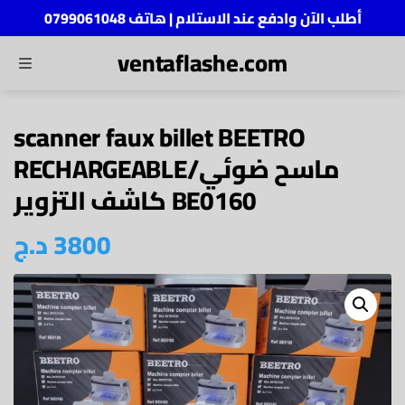
أطلب الآن وادفع عند الاستلام | هاتف 0799061048
ventaflashe.com
MENU
ch
scanner faux billet BEETRO
RECHARGEABLE/ماسح ضوئي
كاشف التزوير BE0160
د.ج
3800